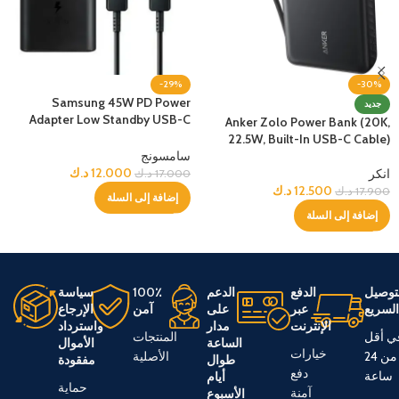
-29%
-30%
Samsung 45W PD Power
جديد
Adapter Low Standby USB-C
Anker Zolo Power Bank (20K,
Cable (5A/1.8m)
22.5W, Built-In USB-C Cable)
سامسونج
12.000
د.ك
انكر
17.000
د.ك
12.500
د.ك
17.900
د.ك
إضافة إلى السلة
إضافة إلى السلة
توصيل
الدفع
الدعم
100٪
سياسة
لسريع
عبر
على
آمن
الإرجاع
الإنترنت
مدار
واسترداد
ي أقل
المنتجات
الساعة
الأموال
خيارات
من 24
الأصلية
طوال
مفقودة
دفع
ساعة
أيام
حماية
آمنة
الأسبوع