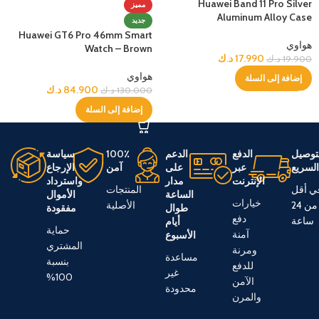
Huawei Band 11 Pro Silver
مميز
Aluminum Alloy Case
جديد
Huawei GT6 Pro 46mm Smart
هواوي
Watch – Brown
17.990
د.ك
19.900
د.ك
هواوي
إضافة إلى السلة
84.900
د.ك
130.000
د.ك
إضافة إلى السلة
توصيل
الدفع
الدعم
100٪
سياسة
لسريع
عبر
على
آمن
الإرجاع
الإنترنت
مدار
واسترداد
ي أقل
المنتجات
الساعة
الأموال
خيارات
من 24
الأصلية
طوال
مفقودة
دفع
ساعة
أيام
حماية
آمنة
الأسبوع
المشتري
ومرنة
مساعدة
بنسبة
للدفع
غير
100%
الآمن
محدودة
والمرن