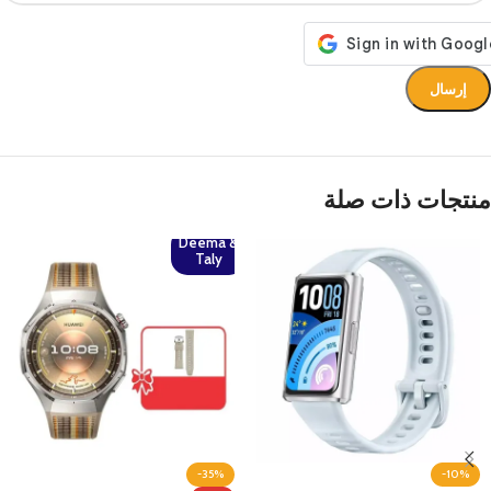
منتجات ذات صلة
Deema &
Taly
-35%
-10%