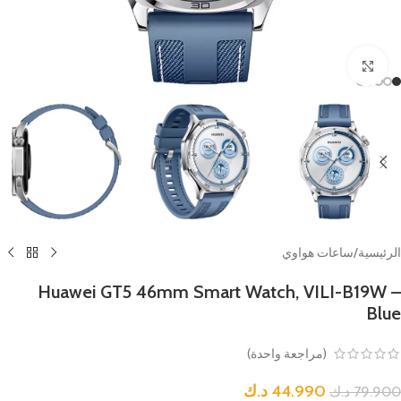
Click to enlarge
الرئيسية
/
ساعات هواوي
Huawei GT5 46mm Smart Watch, VILI-B19W –
Blue
(مراجعة واحدة)
44.990
د.ك
79.900
د.ك