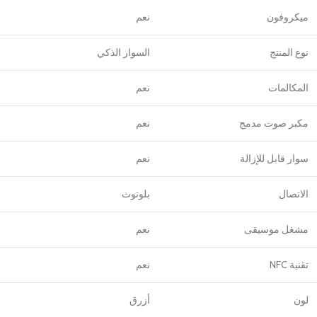
ميكروفون
نعم
نوع المنتج
السوار الذكي
المكالمات
نعم
مكبر صوت مدمج
نعم
سوار قابل للإزالة
نعم
الاتصال
بلوتوث
مشغل موسيقى
نعم
تقنية NFC
نعم
لون
أزرق