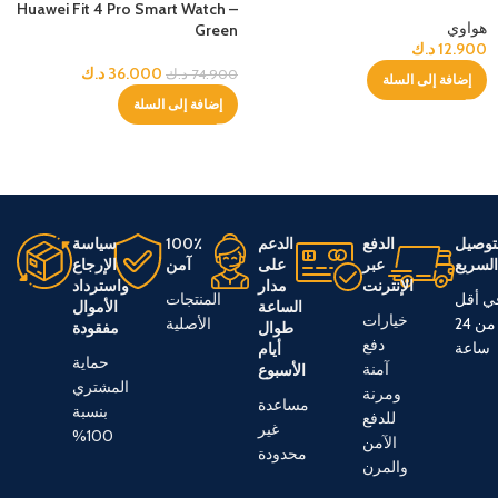
Huawei Fit 4 Pro Smart Watch –
هواوي
Green
12.900
د.ك
36.000
د.ك
74.900
د.ك
إضافة إلى السلة
إضافة إلى السلة
توصيل
الدفع
الدعم
100٪
سياسة
لسريع
عبر
على
آمن
الإرجاع
الإنترنت
مدار
واسترداد
ي أقل
المنتجات
الساعة
الأموال
خيارات
من 24
الأصلية
طوال
مفقودة
دفع
ساعة
أيام
حماية
آمنة
الأسبوع
المشتري
ومرنة
مساعدة
بنسبة
للدفع
غير
100%
الآمن
محدودة
والمرن