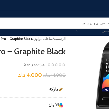
صنيف
الرئيسية
/
ساعات هواوي
/
Pro – Graphite Black
 – Graphite Black
(مراجعة واحدة)
4.000
د.ك
14.900
د.ك
ماركة
الألوان