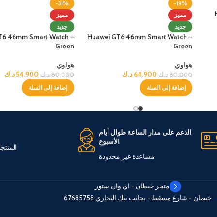
-31%
-19%
مميز
مميز
جديد
جديد
T6 46mm Smart Watch –
Huawei GT6 46mm Smart Watch –
Green
Green
هواوي
هواوي
64.900
د.ك
54.900
د.ك
80.000
د.ك
80.000
د.ك
إضافة إلى السلة
إضافة إلى السلة
الدعم على مدار الساعة طوال أيام
الأسبوع
المنتج
مساعدة غير محدودة
متجر خيطان - اي وان ستور
خيطان - شارع مسقط - بجانب بنك التجاري
67685758