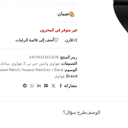
ضمان
غير متوفر في المخزون
قارن
أضف إلى قائمة الرغبات
رمز المنتج:
6901443360208
التصنيفات:
هواوي واتش جي تي 5
,
هواوي
,
ساعات
الوسوم:
Huawei Watches + Band
,
awei Watch
Brand:
هواوي
مشاركة
الوصف
طرح سؤال؟