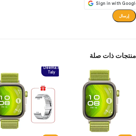
منتجات ذات صلة
Deema &
Taly