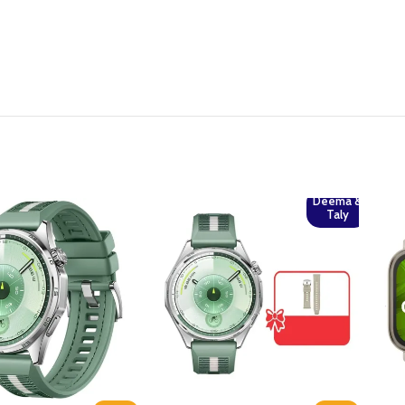
Deema &
Taly