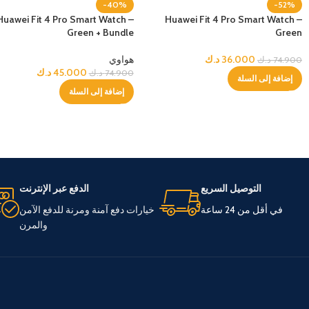
-40%
-52%
Huawei Fit 4 Pro Smart Watch –
Huawei Fit 4 Pro Smart Watch –
Green + Bundle
Green
36.000
د.ك
هواوي
74.900
د.ك
45.000
د.ك
74.900
د.ك
إضافة إلى السلة
إضافة إلى السلة
التوصيل السريع
الدفع عبر الإنترنت
في أقل من 24 ساعة
خيارات دفع آمنة ومرنة للدفع الآمن
والمرن