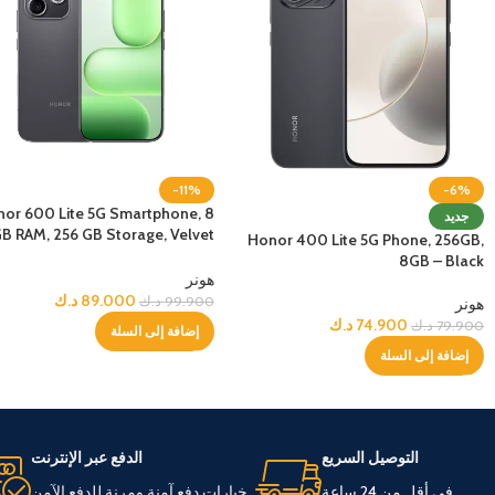
-11%
-6%
or 600 Lite 5G Smartphone, 8
جديد
B RAM, 256 GB Storage, Velvet
Honor 400 Lite 5G Phone, 256GB,
Black
8GB – Black
هونر
89.000
د.ك
99.900
د.ك
هونر
74.900
د.ك
79.900
د.ك
إضافة إلى السلة
إضافة إلى السلة
التوصيل السريع
الدفع عبر الإنترنت
في أقل من 24 ساعة
خيارات دفع آمنة ومرنة للدفع الآمن