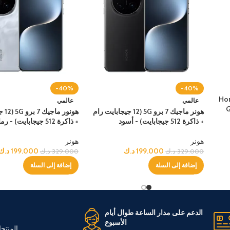
-40%
-40%
Hon
عالمي
عالمي
G
هونر ماجيك 7 برو 5G (12 جيجابايت رام
هونور
+ ذاكرة 512 جيجابايت) - أسود
+ ذاكرة 512 جيجابايت) - رمادي
هونر
هونر
199.000
د.ك
199.000
د.ك
329.000
د.ك
329.000
د.ك
إضافة إلى السلة
إضافة إلى السلة
الدعم على مدار الساعة طوال أيام
الأسبوع
المنتج