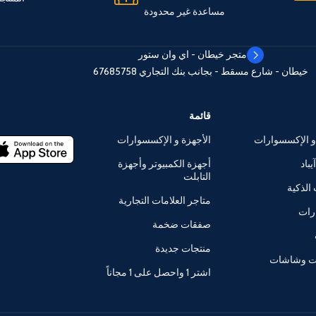
مساعدة غير محدودة
متجر خيطان - اي وان ستور
خيطان - شارع مسقط - بجانب بنك التجاري
67685758
قائمة
و الإكسسوارات
الأجهزة و الإكسسوارات
يباد
أجهزة الكمبيوتر وأجهزة
التابلت
الذكية
متاجر العلامات التجارية
رات
صفقات ضخمة
منتجات جديدة
ات وشاشات
اشتر 1 واحصل على 1 مجاناً