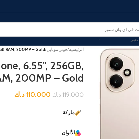
صنيف
الرئيسية
/
هونر موبايل
/
2GB RAM, 200MP – Gold
ne, 6.55”, 256GB,
AM, 200MP – Gold
110.000
د.ك
119.000
د.ك
ماركة
الألوان