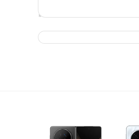
Deema &
Taly