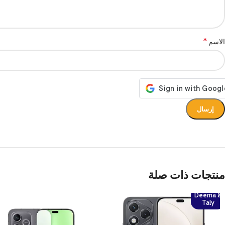
*
الاسم
منتجات ذات صلة
Deema &
Taly