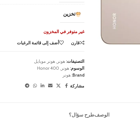
تخزين
غير متوفر في المخزون
قارن
أضف إلى قائمة الرغبات
التصنيفات:
هونر
,
هونر موبايل
الوسوم:
هونر
,
Honor 400
Brand:
هونر
مشاركة
الوصف
طرح سؤال؟