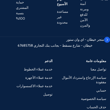
حماية
آمنة
الأسبوع
المشتري
ومرنة
مساعدة
بنسبة
للدفع
غير
100%
الآمن
محدودة
والمرن
متجر خيطان - اي وان ستور
خيطان - شارع مسقط - بجانب بنك التجاري
67685758
معلومات عامة
الدعم
تواصل معنا
خدمة عملاء الخطوط
سياسة الإرجاع واسترداد الأموال
خدمة عملاء الأجهزة
مفقودة
خدمة عملاء الاكسسوارات
حسابي
توصيل
سياسة الخصوصية
حذف الحساب