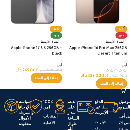
-12%
-17%
مميز
جديد
الشرق الأوسط
الشرق الأوسط
Apple iPhone 17 6.3 256GB –
Apple iPhone 16 Pro Max 256GB
Black
Desert Titanium
ابل
ابل
265.000
د.ك
300.000
د.ك
339.000
د.ك
409.900
د.ك
إضافة إلى السلة
إضافة إلى السلة
توصيل
الدفع
الدعم
100٪
سياسة
لسريع
عبر
على
آمن
الإرجاع
الإنترنت
مدار
واسترداد
ي أقل
المنتجات
الساعة
الأموال
خيارات
من 24
الأصلية
طوال
مفقودة
دفع
ساعة
أيام