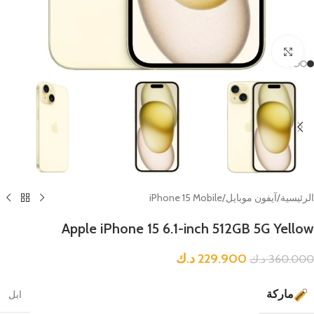
Click to enlarge
الرئيسية
/
آيفون موبايل
/
iPhone 15 Mobile
Apple iPhone 15 6.1-inch 512GB 5G Yellow
229.900
د.ك
360.000
د.ك
ماركة
ابل