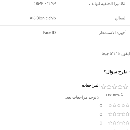
الكاميرا الخلفية للهاتف
48MP + 12MP
المعالج
A16 Bionic chip
أجهزة الاستشعار
Face ID
ايفون 15 512 جيجا
طرح سؤال؟
المراجعات
0 reviews
لا توجد مراجعات بعد.
0
0
0