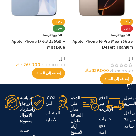
-12%
-17%
مميز
جديد
الشرق الأوسط
الشرق الأوسط
Apple iPhone 17 6.3 256GB –
Apple iPhone 16 Pro Max 256GB
Mist Blue
Desert Titanium
ابل
ابل
265.000
د.ك
300.000
د.ك
339.000
د.ك
409.900
د.ك
إضافة إلى السلة
إضافة إلى السلة
توصيل
الدفع
الدعم
100٪
سياسة
لسريع
عبر
على
آمن
الإرجاع
الإنترنت
مدار
واسترداد
ي أقل
المنتجات
الساعة
الأموال
خيارات
من 24
الأصلية
طوال
مفقودة
دفع
ساعة
أيام
حماية
آمنة
الأسبوع