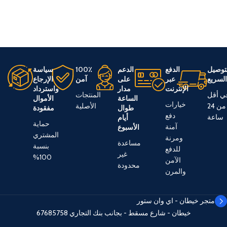
توصيل
الدفع
الدعم
100٪
سياسة
لسريع
عبر
على
آمن
الإرجاع
الإنترنت
مدار
واسترداد
ي أقل
المنتجات
الساعة
الأموال
خيارات
من 24
الأصلية
طوال
مفقودة
دفع
ساعة
أيام
حماية
آمنة
الأسبوع
المشتري
ومرنة
مساعدة
بنسبة
للدفع
غير
100%
الآمن
محدودة
والمرن
متجر خيطان - اي وان ستور
خيطان - شارع مسقط - بجانب بنك التجاري
67685758