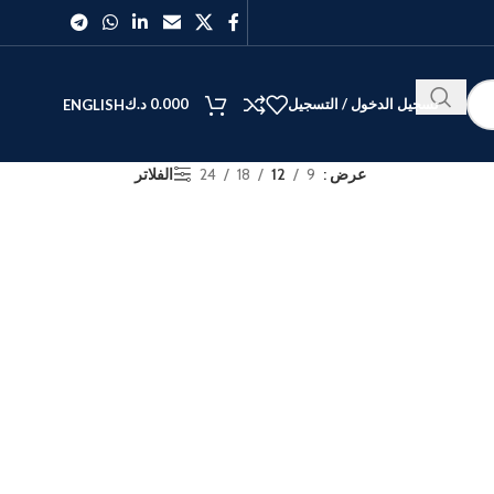
تسجيل الدخول / التسجيل
0.000
د.ك
ENGLISH
عرض
9
12
18
24
الفلاتر