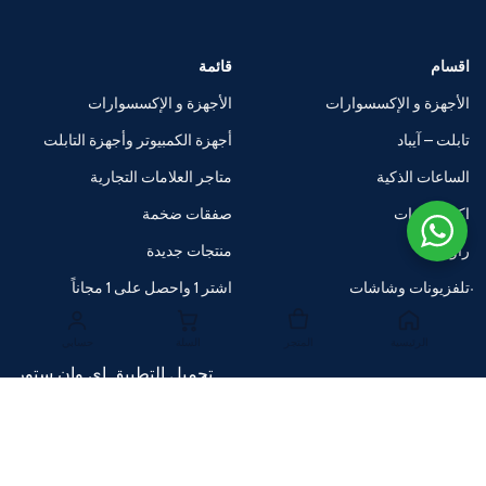
اقسام
قائمة
الأجهزة و الإكسسوارات
الأجهزة و الإكسسوارات
تابلت – آيباد
أجهزة الكمبيوتر وأجهزة التابلت
الساعات الذكية
متاجر العلامات التجارية
اكسسوارات
صفقات ضخمة
راوترات
منتجات جديدة
تلفزيونات وشاشات
اشتر 1 واحصل على 1 مجاناً
الرئيسية
المتجر
السلة
حسابي
تحميل التطبيق اي وان ستور