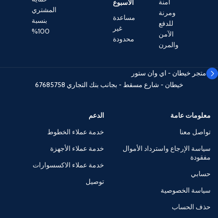
آمنة
الأسبوع
المشتري
ومرنة
مساعدة
بنسبة
للدفع
غير
100%
الآمن
محدودة
والمرن
متجر خيطان - اي وان ستور
خيطان - شارع مسقط - بجانب بنك التجاري
67685758
معلومات عامة
الدعم
تواصل معنا
خدمة عملاء الخطوط
سياسة الإرجاع واسترداد الأموال
خدمة عملاء الأجهزة
مفقودة
خدمة عملاء الاكسسوارات
حسابي
توصيل
سياسة الخصوصية
حذف الحساب