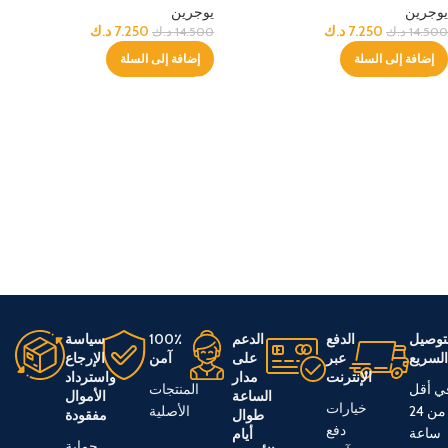
يوجرين
يوجرين
7.250
د.ك
7.250
د.ك
14.500
د.ك
14.500
د.ك
إضافة إلى السلة
إضافة إلى السلة
توصيل
الدفع
الدعم
100٪
سياسة
لسريع
عبر
على
آمن
الإرجاع
الإنترنت
مدار
واسترداد
ي أقل
المنتجات
الساعة
الأموال
خيارات
من 24
الأصلية
طوال
مفقودة
دفع
ساعة
أيام
حماية