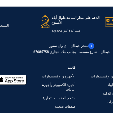
الدعم على مدار الساعة طوال أيام
الأسبوع
المنتج
مساعدة غير محدودة
متجر خيطان - اي وان ستور
خيطان - شارع مسقط - بجانب بنك التجاري
67685758
قائمة
و الإكسسوارات
الأجهزة و الإكسسوارات
يباد
أجهزة الكمبيوتر وأجهزة
التابلت
الذكية
متاجر العلامات التجارية
رات
صفقات ضخمة