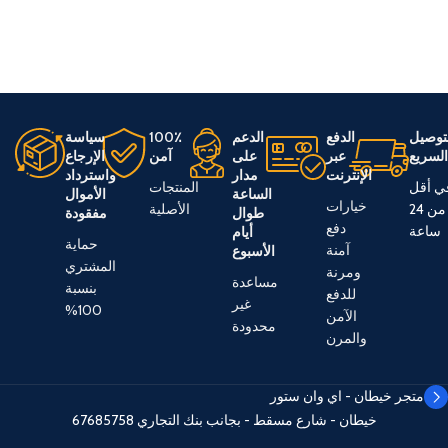
توصيل
الدفع
الدعم
100٪
سياسة
لسريع
عبر
على
آمن
الإرجاع
الإنترنت
مدار
واسترداد
ي أقل
المنتجات
الساعة
الأموال
خيارات
من 24
الأصلية
طوال
مفقودة
دفع
ساعة
أيام
حماية
آمنة
الأسبوع
المشتري
ومرنة
مساعدة
بنسبة
للدفع
غير
100%
الآمن
محدودة
والمرن
متجر خيطان - اي وان ستور
خيطان - شارع مسقط - بجانب بنك التجاري
67685758