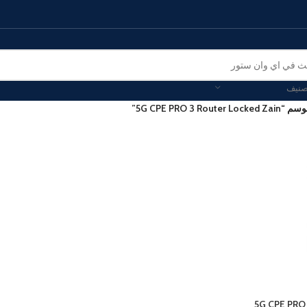
صنيف
5G CPE PRO 3 R”
الهواتف الذكية
 موبايل
هونر
فيفو
مميز
 زد فولد
هونر ماجيك
فيفو في 
ج زد فليب
هونر 200 - لايت - برو
فيفو واي 
ألترا
هونر إكس 9 بي - إكس 9 سي
Galaxy S25 - Plus
الهواتف المحمولة الأخرى
الاكسي إيه
آيباد - أجهزة لوحية
5G CPE PRO 