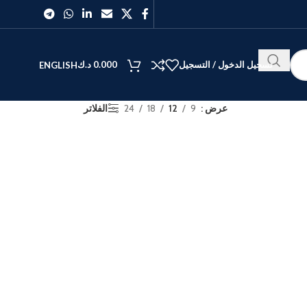
تسجيل الدخول / التسجيل
0.000
د.ك
ENGLISH
عرض
9
12
18
24
الفلاتر
الأفضل
40
27