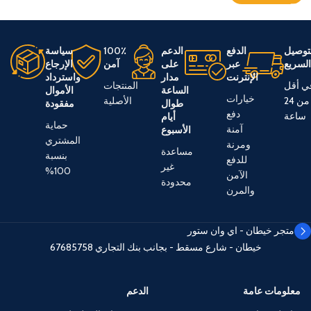
توصيل
الدفع
الدعم
100٪
سياسة
لسريع
عبر
على
آمن
الإرجاع
الإنترنت
مدار
واسترداد
ي أقل
المنتجات
الساعة
الأموال
خيارات
من 24
الأصلية
طوال
مفقودة
دفع
ساعة
أيام
حماية
آمنة
الأسبوع
المشتري
ومرنة
مساعدة
بنسبة
للدفع
غير
100%
الآمن
محدودة
والمرن
متجر خيطان - اي وان ستور
خيطان - شارع مسقط - بجانب بنك التجاري
67685758
معلومات عامة
الدعم