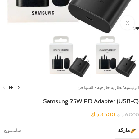
Click to enlarge
الرئيسية
/
بطارية خارجية - الشواحن
Samsung 25W PD Adapter (USB-C)
3.500
د.ك
6.000
د.ك
ماركة
سامسونج