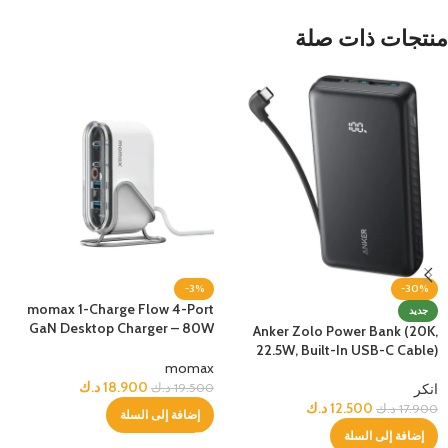
منتجات ذات صلة
-3%
-30%
momax 1-Charge Flow 4-Port
جديد
GaN Desktop Charger – 80W
Anker Zolo Power Bank (20K,
USB-C USB-A
22.5W, Built-In USB-C Cable)
momax
18.900
د.ك
انكر
19.500
د.ك
12.500
د.ك
17.900
د.ك
إضافة إلى السلة
إضافة إلى السلة