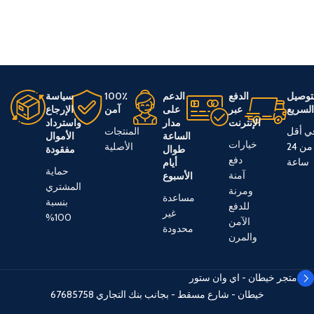
توصيل
الدفع
الدعم
100٪
سياسة
لسريع
عبر
على
آمن
الإرجاع
الإنترنت
مدار
واسترداد
ي أقل
المنتجات
الساعة
الأموال
خيارات
من 24
الأصلية
طوال
مفقودة
دفع
ساعة
أيام
حماية
آمنة
الأسبوع
المشتري
ومرنة
مساعدة
بنسبة
للدفع
غير
100%
الآمن
محدودة
والمرن
متجر خيطان - اي وان ستور
خيطان - شارع مسقط - بجانب بنك التجاري
67685758