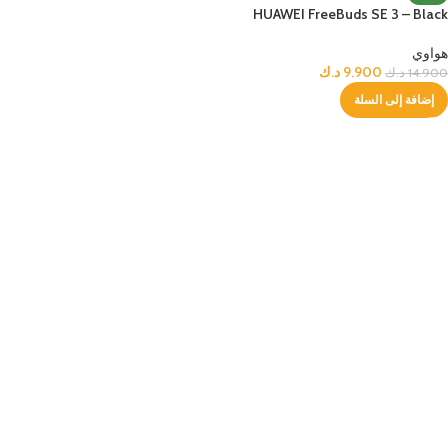
HUAWEI FreeBuds SE 3 – Black
هواوي
9.900
د.ك
14.900
د.ك
إضافة إلى السلة