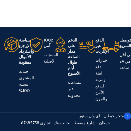
توصيل
الدفع
الدعم
100٪
سياسة
لسريع
عبر
على
آمن
الإرجاع
الإنترنت
مدار
واسترداد
ي أقل
المنتجات
الساعة
الأموال
خيارات
من 24
الأصلية
طوال
مفقودة
دفع
ساعة
أيام
حماية
آمنة
الأسبوع
المشتري
ومرنة
مساعدة
بنسبة
للدفع
غير
100%
الآمن
محدودة
والمرن
متجر خيطان - اي وان ستور
خيطان - شارع مسقط - بجانب بنك التجاري
67685758