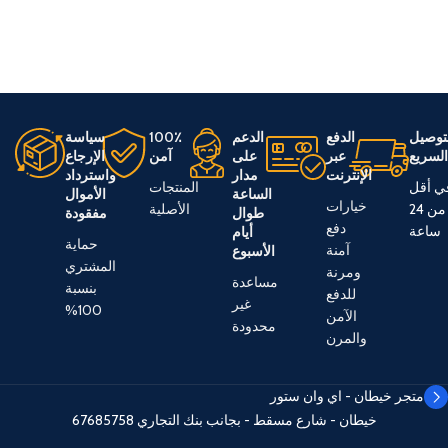
توصيل
الدفع
الدعم
100٪
سياسة
لسريع
عبر
على
آمن
الإرجاع
الإنترنت
مدار
واسترداد
ي أقل
المنتجات
الساعة
الأموال
خيارات
من 24
الأصلية
طوال
مفقودة
دفع
ساعة
أيام
حماية
آمنة
الأسبوع
المشتري
ومرنة
مساعدة
بنسبة
للدفع
غير
100%
الآمن
محدودة
والمرن
متجر خيطان - اي وان ستور
خيطان - شارع مسقط - بجانب بنك التجاري
67685758