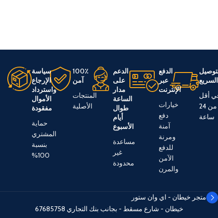
توصيل
الدفع
الدعم
100٪
سياسة
لسريع
عبر
على
آمن
الإرجاع
الإنترنت
مدار
واسترداد
ي أقل
المنتجات
الساعة
الأموال
خيارات
من 24
الأصلية
طوال
مفقودة
دفع
ساعة
أيام
حماية
آمنة
الأسبوع
المشتري
ومرنة
مساعدة
بنسبة
للدفع
غير
100%
الآمن
محدودة
والمرن
متجر خيطان - اي وان ستور
خيطان - شارع مسقط - بجانب بنك التجاري
67685758