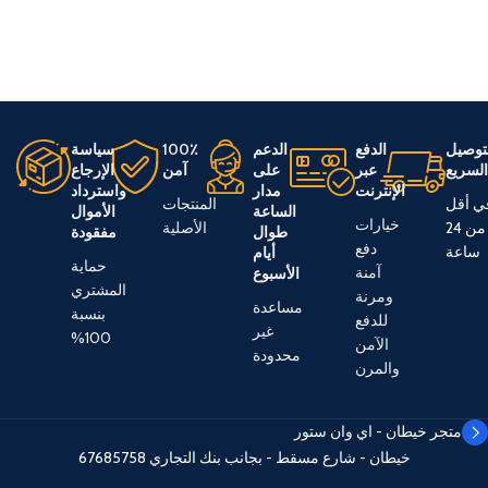
توصيل
الدفع
الدعم
100٪
سياسة
لسريع
عبر
على
آمن
الإرجاع
الإنترنت
مدار
واسترداد
ي أقل
المنتجات
الساعة
الأموال
خيارات
من 24
الأصلية
طوال
مفقودة
دفع
ساعة
أيام
حماية
آمنة
الأسبوع
المشتري
ومرنة
مساعدة
بنسبة
للدفع
غير
100%
الآمن
محدودة
والمرن
متجر خيطان - اي وان ستور
خيطان - شارع مسقط - بجانب بنك التجاري
67685758