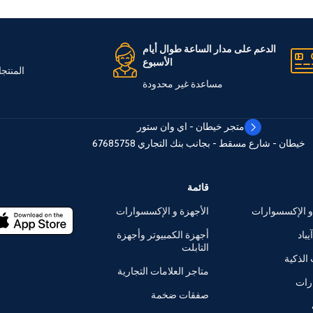
الدعم على مدار الساعة طوال أيام
الأسبوع
المنتج
مساعدة غير محدودة
متجر خيطان - اي وان ستور
خيطان - شارع مسقط - بجانب بنك التجاري
67685758
قائمة
و الإكسسوارات
الأجهزة و الإكسسوارات
يباد
أجهزة الكمبيوتر وأجهزة
التابلت
الذكية
متاجر العلامات التجارية
رات
صفقات ضخمة