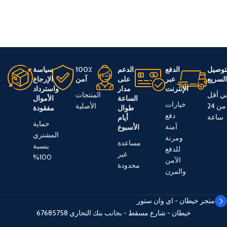
توصيل
الدفع
الدعم
100٪
سياسة
لسريع
عبر
على
آمن
الإرجاع
الإنترنت
مدار
واسترداد
ي أقل
المنتجات
الساعة
الأموال
خيارات
من 24
الأصلية
طوال
مفقودة
دفع
ساعة
أيام
حماية
آمنة
الأسبوع
المشتري
ومرنة
مساعدة
بنسبة
للدفع
غير
100%
الآمن
محدودة
والمرن
متجر خيطان - اي وان ستور
خيطان - شارع مسقط - بجانب بنك التجاري
67685758