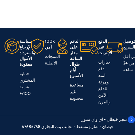
توصيل
الدفع
الدعم
100٪
سياسة
لسريع
عبر
على
آمن
الإرجاع
الإنترنت
مدار
واسترداد
ي أقل
المنتجات
الساعة
الأموال
خيارات
من 24
الأصلية
طوال
مفقودة
دفع
ساعة
أيام
حماية
آمنة
الأسبوع
المشتري
ومرنة
مساعدة
بنسبة
للدفع
غير
100%
الآمن
محدودة
والمرن
متجر خيطان - اي وان ستور
خيطان - شارع مسقط - بجانب بنك التجاري
67685758