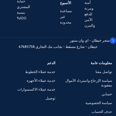
حماية
آمنة
الأسبوع
المشتري
ومرنة
مساعدة
بنسبة
للدفع
غير
100%
الآمن
محدودة
والمرن
متجر خيطان - اي وان ستور
خيطان - شارع مسقط - بجانب بنك التجاري
67685758
معلومات عامة
الدعم
تواصل معنا
خدمة عملاء الخطوط
سياسة الإرجاع واسترداد الأموال
خدمة عملاء الأجهزة
مفقودة
خدمة عملاء الاكسسوارات
حسابي
توصيل
سياسة الخصوصية
حذف الحساب