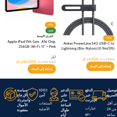
-17%
جديد
الشرق الأوسط
-13%
Apple iPad 11th Gen , A16 Chip,
Anker PowerLine 542 USB-C to
256GB, Wi-Fi, 11” – Pink
Lightning (Bio-Nylon) (0.9m/3ft)
-Black
ابل
6.500
د.ك
7.500
د.ك
165.000
د.ك
199.000
د.ك
إضافة إلى السلة
إضافة إلى السلة
توصيل
الدفع
الدعم
100٪
سياسة
لسريع
عبر
على
آمن
الإرجاع
الإنترنت
مدار
واسترداد
ي أقل
المنتجات
الساعة
الأموال
خيارات
من 24
الأصلية
طوال
مفقودة
دفع
ساعة
أيام