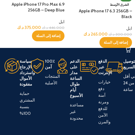
Apple iPhone 17 Pro Max 6.9
الشرق الأوسط
256GB – Deep Blue
Apple iPhone 17 6.3 256GB –
Black
ابل
375.000
د.ك
446.000
د.ك
ابل
265.000
د.ك
300.000
د.ك
إضافة إلى السلة
إضافة إلى السلة
توصيل
الدفع
الدعم
100٪
سياسة
لسريع
عبر
على
آمن
الإرجاع
الإنترنت
مدار
واسترداد
ي أقل
المنتجات
الساعة
الأموال
خيارات
من 24
الأصلية
طوال
مفقودة
دفع
ساعة
أيام
حماية
آمنة
الأسبوع
المشتري
ومرنة
مساعدة
بنسبة
للدفع
غير
100%
الآمن
محدودة
والمرن