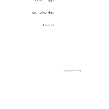
48MP + 12MP
A16 Bionic chip
Face ID