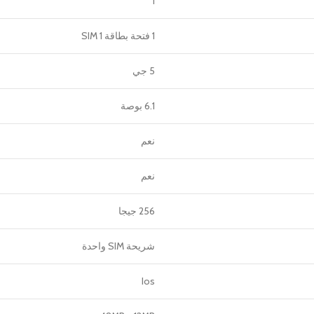
1
1 فتحة بطاقة SIM 1
5 جي
6.1 بوصة
نعم
نعم
256 جيجا
شريحة SIM واحدة
Ios