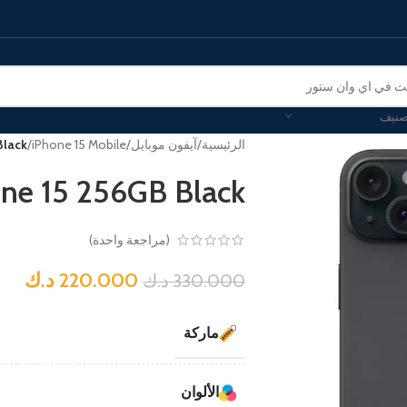
صنيف
الرئيسية
/
آيفون موبايل
/
iPhone 15 Mobile
/
Black
ne 15 256GB Black
(مراجعة واحدة)
220.000
د.ك
330.000
د.ك
ماركة
الألوان