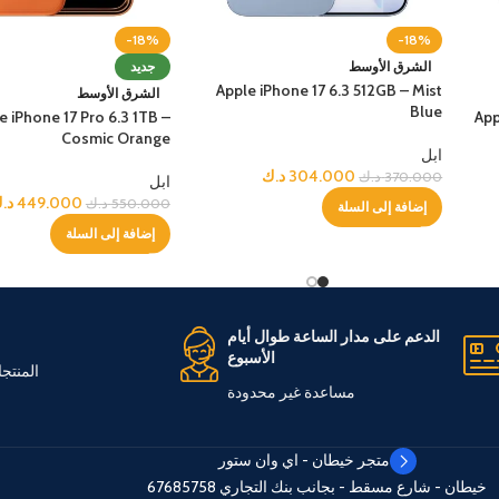
-18%
-18%
الشرق الأوسط
جديد
Apple iPhone 17 6.3 512GB – Mist
الشرق الأوسط
Blue
e iPhone 17 Pro 6.3 1TB –
App
Cosmic Orange
ابل
304.000
د.ك
370.000
د.ك
ابل
449.000
د.
550.000
د.ك
إضافة إلى السلة
إضافة إلى السلة
الدعم على مدار الساعة طوال أيام
الأسبوع
المنتج
مساعدة غير محدودة
متجر خيطان - اي وان ستور
خيطان - شارع مسقط - بجانب بنك التجاري
67685758