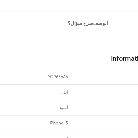
الوصف
طرح سؤال؟
Informat
MTP63AAA
ابل
أسود
iPhone 15