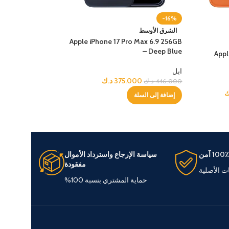
-19%
-16%
الشرق الأوسط
الشرق الأوسط
 Pro Max 6.9 2TB –
Apple iPhone 17 Pro Max 6.9 256GB
Silver
– Deep Blue
Appl
ابل
ابل
375.000
د.ك
9.000
446.000
د.ك
740.000
د.ك
ك
إضافة إلى السلة
إضافة إلى السلة
100٪ آمن
سياسة الإرجاع واسترداد الأموال
مفقودة
ات الأصلية
حماية المشتري بنسبة 100%