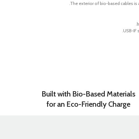
The exterior of bio-based cables is
مميز
تنقل
USB-IF s
 الرأس
Built with Bio-Based Materials
for an Eco-Friendly Charge