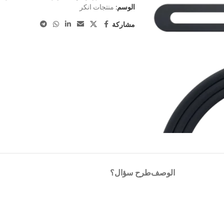
الوسم:
منتجات انكر
امسونج اللوحية
HONOR & HUAWEI TABLETS
أجهزة ل
مشاركة
الأفضل
مميز
ج
أجهزة هونر اللوحية
الأجهزة
ج
أجهزة هواوي اللوحية
الساعات الذكية
هواوي
ساعات جلاكسي
ساعات 
مميز
مميز
واوي جي تي
ساعة سامسونج ألترا
الساعات
اوي دي 2
ساعة سامسونج 7
الأفضل
الوصف
طرح سؤال؟
واوي فيت
ساعة سامسونج 6
ند
اكسسوارات