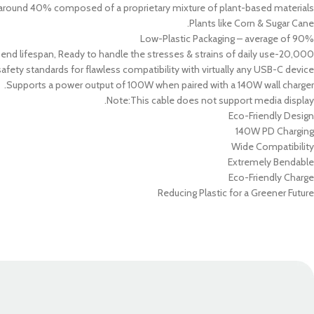
الحماية - غطاء هاتف
شواحن
 around 40% composed of a proprietary mixture of plant-based materials.
مميز
Plants like Corn & Sugar Cane.
حافظة حماية من أبل
الكابلات
Low-Plastic Packaging – average of 90%
حافظة الحماية من سامسونج
شاحن م
20,000-bend lifespan, Ready to handle the stresses & strains of daily use.
afety standards for flawless compatibility with virtually any USB-C device.
حافظة حماية من سكينارما
سماعات
Supports a power output of 100W when paired with a 140W wall charger.
حافظة حماية يونيك
سماعات
Note:This cable does not support media display.
Eco-Friendly Design
140W PD Charging
Wide Compatibility
Extremely Bendable
Eco-Friendly Charge
Reducing Plastic for a Greener Future