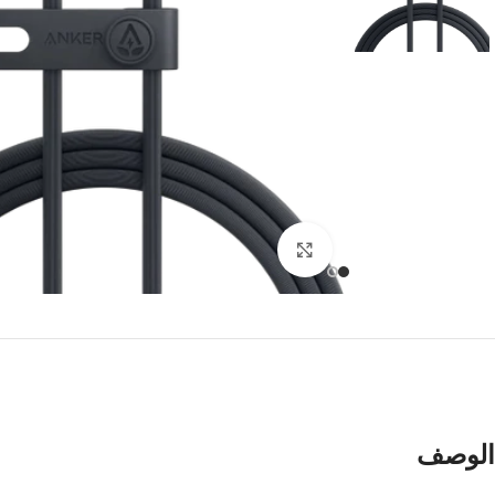
ابل ايباد
أجهزة س
مميز
آبل آيباد برو ام 4 13-إنش
سلسلة S من سامسون
آبل آيباد برو ام 4 11-إنش
سلسلة A من سامسون
الأفضل
آبل آيباد الجيل العاشر 10.9-إنش
أجهزة آيباد أخرى
Click to enlarge
ساعات ابل
ساعات 
مميز
ساعة أبل ألترا
ساعة ه
الأفضل
ساعة أبل السلسلة 10
ساعة هو
ساعة أبل السلسلة 9
ساعة ه
هواوي با
الوصف