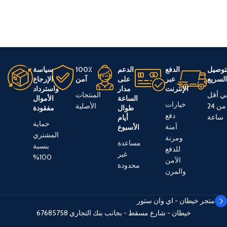
توصيل
الدفع
الدعم
100٪
سياسة
لسريع
عبر
على
آمن
الإرجاع
الإنترنت
مدار
واسترداد
ي أقل
المنتجات
الساعة
الأموال
خيارات
من 24
الأصلية
طوال
مفقودة
دفع
ساعة
أيام
حماية
آمنة
الأسبوع
المشتري
ومرنة
مساعدة
بنسبة
للدفع
غير
100%
الآمن
محدودة
والمرن
متجر خيطان - اي وان ستور
خيطان - شارع مسقط - بجانب بنك التجاري
67685758